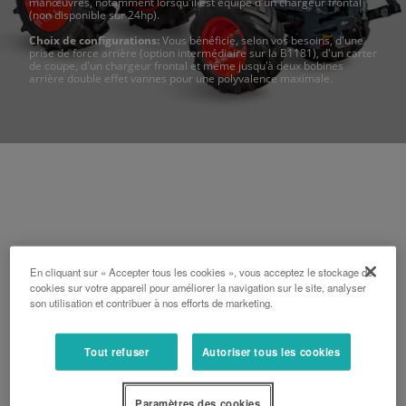
manœuvres, notamment lorsqu'il est équipé d'un chargeur frontal
(non disponible sur 24hp).
Choix de configurations:
Vous bénéficie, selon vos besoins, d'une
prise de force arrière (option intermédiaire sur la B1181), d'un carter
de coupe, d'un chargeur frontal et même jusqu'à deux bobines
arrière double effet vannes pour une polyvalence maximale.
filtre
En cliquant sur « Accepter tous les cookies », vous acceptez le stockage de
cookies sur votre appareil pour améliorer la navigation sur le site, analyser
son utilisation et contribuer à nos efforts de marketing.
Tout refuser
Autoriser tous les cookies
Paramètres des cookies