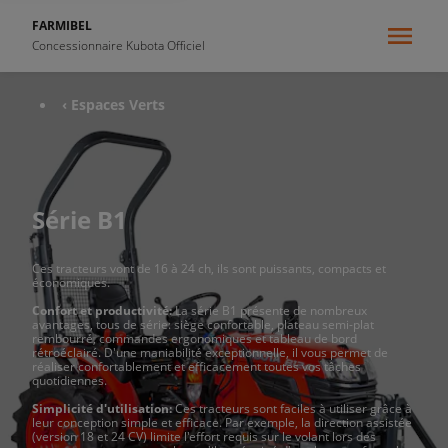
FARMIBEL
Concessionnaire Kubota Officiel
‹ Espaces Verts
Série B1
Ces tracteurs vont de 16 à 24 ch, ils sont puissants, compacts et
économiques.
Confort et productivité:
La série B1 présente de nombreux
avantages, tous de série: siège confortable, plateau semi-plat
rembourré, commandes ergonomiques et tableau de bord
rétroéclairé. D'une maniabilité exceptionnelle, il vous permet de
réaliser confortablement et efficacement toutes vos tâches
quotidiennes.
Simplicité d'utilisation:
Ces tracteurs sont faciles à utiliser grâce à
leur conception simple et efficace. Par exemple, la direction assistée
(version 18 et 24 CV) limite l'effort requis sur le volant lors des