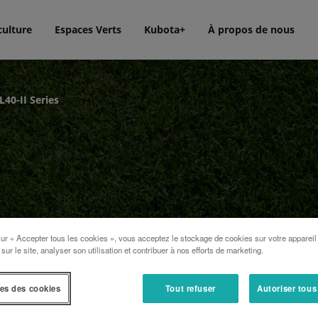
culture
Espaces Verts
Kubota+
À propos de nous
L40-II Series
sur « Accepter tous les cookies », vous acceptez le stockage de cookies sur votre appareil
 sur le site, analyser son utilisation et contribuer à nos efforts de marketing.
es des cookies
Tout refuser
Autoriser tous