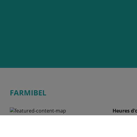
FARMIBEL
Heures d'
Lundi
Rue du Préa 13, 1457 Tourinnes-St-Lambert,
Mardi
BELGIQUE
Mercredi