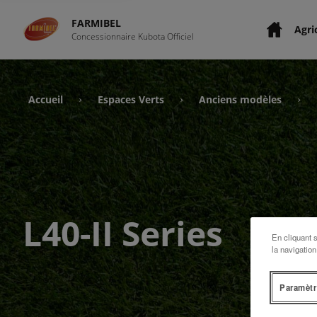
FARMIBEL
Agri
Concessionnaire Kubota Officiel
Accueil
Espaces Verts
Anciens modèles
›
›
›
L40-II Series
En cliquant 
la navigation
Paramètr