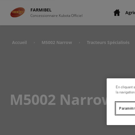
FARMIBEL
Agri
Concessionnaire Kubota Officiel
Accueil
M5002 Narrow
Tracteurs Spécialisés
›
›
En cliquant 
M5002 Narrow
la navigation
Paramètr