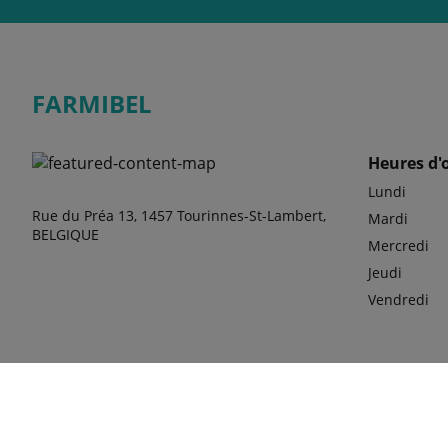
FARMIBEL
Heures d'
Lundi
Rue du Préa 13, 1457 Tourinnes-St-Lambert,
Mardi
BELGIQUE
Mercredi
Jeudi
Vendredi
phone
+32 10 