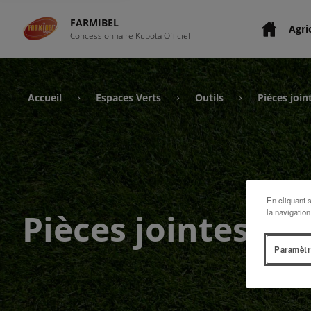
FARMIBEL
Agri
Concessionnaire Kubota Officiel
Accueil
Espaces Verts
Outils
Pièces join
›
›
›
En cliquant 
Pièces jointes
la navigation
Paramètr