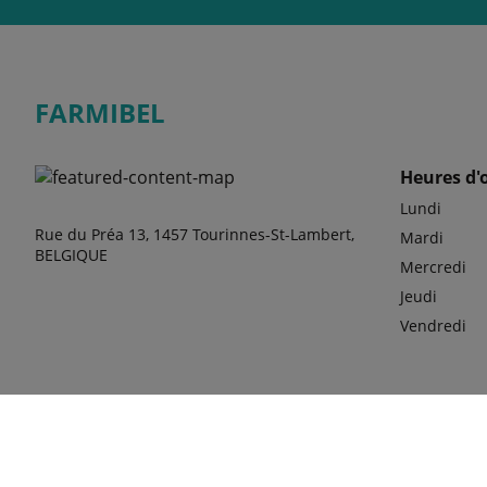
FARMIBEL
Heures d'
Lundi
Rue du Préa 13, 1457 Tourinnes-St-Lambert,
Mardi
BELGIQUE
Mercredi
Jeudi
Vendredi
phone
+32 10 