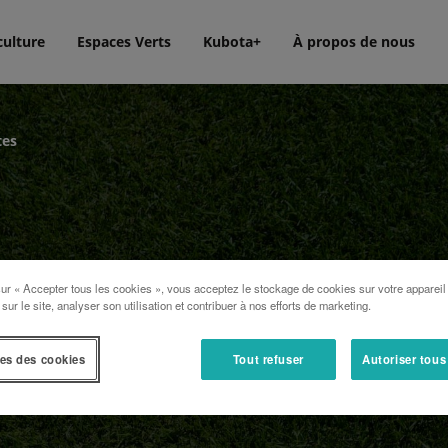
culture
Espaces Verts
Kubota+
À propos de nous
tes
sur « Accepter tous les cookies », vous acceptez le stockage de cookies sur votre appareil
 sur le site, analyser son utilisation et contribuer à nos efforts de marketing.
es des cookies
Tout refuser
Autoriser tous