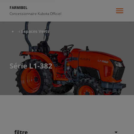
FARMIBEL
Concessionnaire Kubota Officiel
‹ Espaces Verts
Série L1-382
filtre