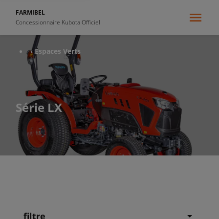
FARMIBEL
Concessionnaire Kubota Officiel
‹ Espaces Verts
Série LX
filtre