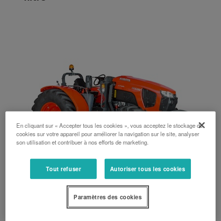
En cliquant sur « Accepter tous les cookies », vous acceptez le stockage de
cookies sur votre appareil pour améliorer la navigation sur le site, analyser
son utilisation et contribuer à nos efforts de marketing.
Tout refuser
Autoriser tous les cookies
Série M5001 Low Profile
Paramètres des cookies
107 ch, Arceau, Mécanique