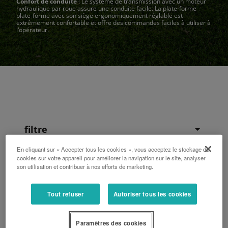
Confort de conduite
: Le système de transmission avec un moteur
hydraulique par roue assure une conduite facile. La plate-forme
plate-forme avec son siège ergonomiquement réglable est
extrêmement confortable et offre des commandes faciles à utiliser à
l'opérateur.
filtre
En cliquant sur « Accepter tous les cookies », vous acceptez le stockage de
cookies sur votre appareil pour améliorer la navigation sur le site, analyser
son utilisation et contribuer à nos efforts de marketing.
Tout refuser
Autoriser tous les cookies
Paramètres des cookies