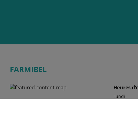
FARMIBEL
Heures d'
Lundi
Rue du Préa 13, 1457 Tourinnes-St-Lambert,
Mardi
BELGIQUE
Mercredi
Jeudi
Vendredi