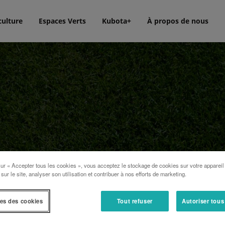
culture
Espaces Verts
Kubota+
À propos de nous
res
sur « Accepter tous les cookies », vous acceptez le stockage de cookies sur votre appareil
 sur le site, analyser son utilisation et contribuer à nos efforts de marketing.
es des cookies
Tout refuser
Autoriser tous