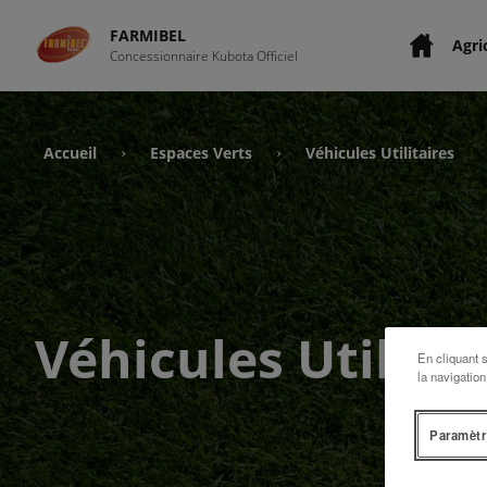
FARMIBEL
Agri
Concessionnaire Kubota Officiel
Accueil
Espaces Verts
Véhicules Utilitaires
›
›
Véhicules Utilitai
En cliquant 
la navigation
Paramètr