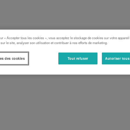
sur « Accepter tous les cookies », vous acceptez le stockage de cookies sur votre appareil
 sur le site, analyser son utilisation et contribuer à nos efforts de marketing.
es des cookies
Tout refuser
Autoriser tous