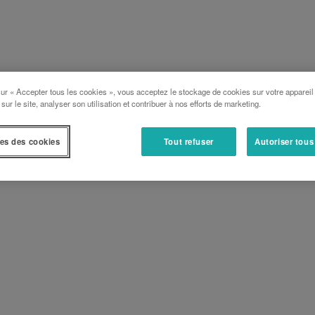
sur « Accepter tous les cookies », vous acceptez le stockage de cookies sur votre appareil
 sur le site, analyser son utilisation et contribuer à nos efforts de marketing.
es des cookies
Tout refuser
Autoriser tous