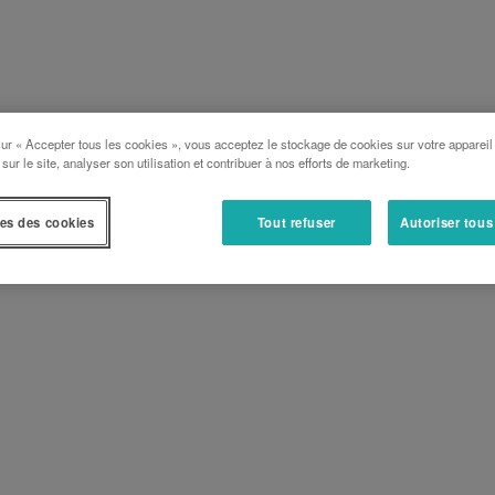
sur « Accepter tous les cookies », vous acceptez le stockage de cookies sur votre appareil
 sur le site, analyser son utilisation et contribuer à nos efforts de marketing.
es des cookies
Tout refuser
Autoriser tous