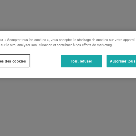
sur « Accepter tous les cookies », vous acceptez le stockage de cookies sur votre appareil
 sur le site, analyser son utilisation et contribuer à nos efforts de marketing.
es des cookies
Tout refuser
Autoriser tous