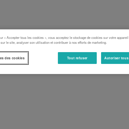
sur « Accepter tous les cookies », vous acceptez le stockage de cookies sur votre appareil
 sur le site, analyser son utilisation et contribuer à nos efforts de marketing.
es des cookies
Tout refuser
Autoriser tous