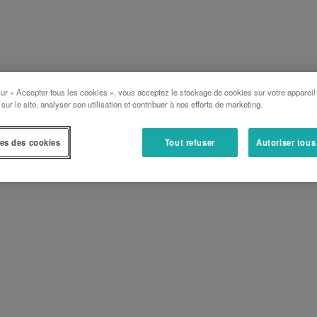
sur « Accepter tous les cookies », vous acceptez le stockage de cookies sur votre appareil
 sur le site, analyser son utilisation et contribuer à nos efforts de marketing.
es des cookies
Tout refuser
Autoriser tous