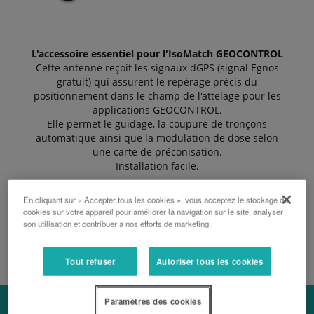
L'accessoire essentiel pour l'IsoMatch GEOCONTROL
Cette antenne reçoit les signaux dGPS (signal Egnos
gratuit) qui assurent le repérage précis du
positionnement dans le champ de l'attelage pour les
applications GEOCONTROL.
Elle permet le guidage, la coupure de tronçons
automatique ainsi que la modulation de dose selon
une carte de préconisation.
Installation facile.
En cliquant sur « Accepter tous les cookies », vous acceptez le stockage de
cookies sur votre appareil pour améliorer la navigation sur le site, analyser
DEMANDER UN DEVIS
son utilisation et contribuer à nos efforts de marketing.
Tout refuser
Autoriser tous les cookies
Paramètres des cookies