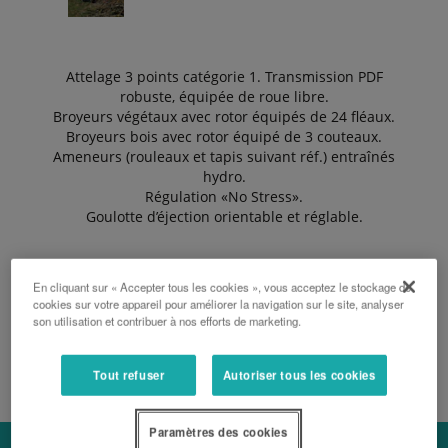
Attelage 3 points catégorie 1. Transmission PDF
robuste, équipée de roue libre.
Broyeurs végétaux avec rotor équipés de 24 fléaux.
Broyeurs bois avec rotor équipé de 3 couteaux.
Ameneurs (rouleaux et tapis suivant réf.) entraînés
hydro.
Régulation «No Stress».
Goulotte d’éjection orientable et réglable.
DEMANDER UN DEVIS
En cliquant sur « Accepter tous les cookies », vous acceptez le stockage de
cookies sur votre appareil pour améliorer la navigation sur le site, analyser
son utilisation et contribuer à nos efforts de marketing.
BROCHURE
Tout refuser
Autoriser tous les cookies
Paramètres des cookies