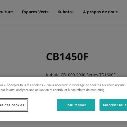
culture
Espaces Verts
Kubota+
À propos de nous
CB1450F
Kubota CB1000-2000 Series-TD1600F
La structure modulaire des barres de se
sur « Accepter tous les cookies », vous acceptez le stockage de cookies sur votre appareil
répartition du poids sur la machine. La sé
 sur le site, analyser son utilisation et contribuer à nos efforts de marketing.
Kubota SH1150; et la série CB2000 et TD16
es des cookies
Tout refuser
Autoriser tous
Les avantages: