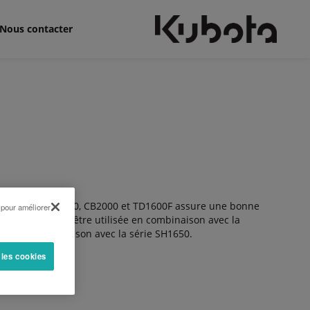
Nous contacter
mis Kubota CB1000, CB2000 et TD1600F assure une bonne
 pour améliorer
rie CB1000 peut être utilisée en combinaison avec la
00F en combinaison avec la série SH1650.
 les cookies