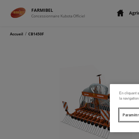
FARMIBEL
Agri
Concessionnaire Kubota Officiel
/
Accueil
CB1450F
En cliquant 
la navigation
Paramètr