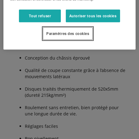
Les Avantages:
Tout refuser
Autoriser tous les cookies
Paramètres des cookies
7% à 15% plus léger – facile à lever, réduction
du tassement du sol
Conception du châssis éprouvé
Qualité de coupe constante grâce à l’absence de
mouvements latéraux
Disques traités thermiquement de 520x5mm
(dureté 215kg/mm²)
Roulement sans entretien, bien protégé pour
une longue durée de vie.
Réglages faciles
Bon nivellement