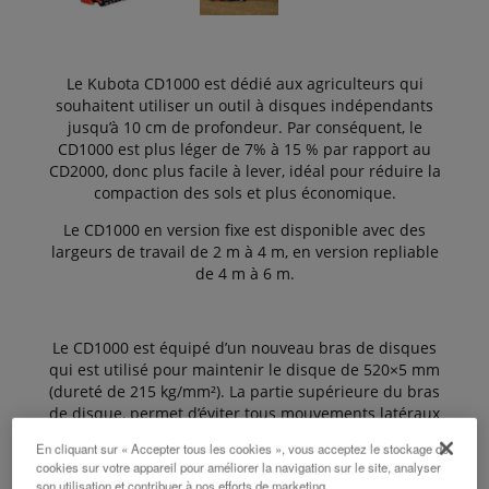
Le Kubota CD1000 est dédié aux agriculteurs qui
souhaitent utiliser un outil à disques indépendants
jusqu’à 10 cm de profondeur. Par conséquent, le
CD1000 est plus léger de 7% à 15 % par rapport au
CD2000, donc plus facile à lever, idéal pour réduire la
compaction des sols et plus économique.
Le CD1000 en version fixe est disponible avec des
largeurs de travail de 2 m à 4 m, en version repliable
de 4 m à 6 m.
Le CD1000 est équipé d’un nouveau bras de disques
qui est utilisé pour maintenir le disque de 520×5 mm
(dureté de 215 kg/mm²). La partie supérieure du bras
de disque, permet d’éviter tous mouvements latéraux
pendant le travail, dans le but de garder un bon effet
En cliquant sur « Accepter tous les cookies », vous acceptez le stockage de
de coupe.
cookies sur votre appareil pour améliorer la navigation sur le site, analyser
son utilisation et contribuer à nos efforts de marketing.