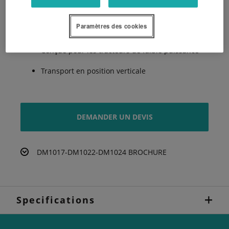
triangulaires
Paramètres des cookies
Sécurité en cas d’obstacle
Conçue pour les tracteurs de faible puissance
Transport en position verticale
DEMANDER UN DEVIS
DM1017-DM1022-DM1024 BROCHURE
Specifications