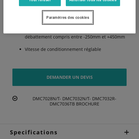
rouleaux
Paramètres des cookies
Une suspension au design innovante
Un dégagement hors norme avec un
débattement compris entre -250mm et +450mm
Vitesse de conditionnement réglable
DEMANDER UN DEVIS
DMC7028N/T- DMC7032N/T- DMC7032R-
DMC7036TB BROCHURE
Specifications