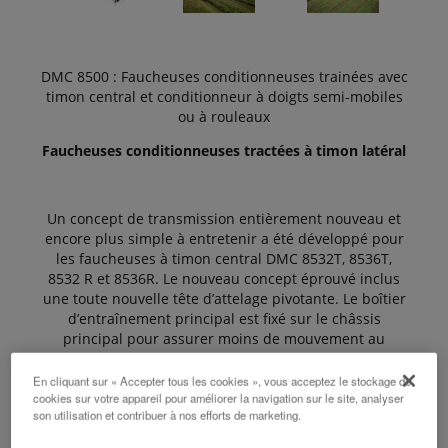
DMC 8500 : Faucheuses conditionneuses trainées avec
timon central et conditionneur à doigts semi-mobiles
ou à rouleaux
Faucheuses conditionneuses tractées à timon latéral
Un concept de transmission entièrement nouveau et
encore plus simple à entretenir a été développé pour
les faucheuses à timon central DMC 8532T, 8536T,
8532 R et 8536R. Le nouveau concept éprouvé inclus
une toute nouvelle tête d’attelage pivotante. Le boîtier
d’entraînement principal est fixé sur le châssis
principal pour assurer moins de mouvement au
travail. Le timon central permet de faucher à droite ou
à gauche du tracteur offrant une multitude
En cliquant sur « Accepter tous les cookies », vous acceptez le stockage de
d’avantage. Le timon central offre une parfaite
cookies sur votre appareil pour améliorer la navigation sur le site, analyser
son utilisation et contribuer à nos efforts de marketing.
manœuvrabilité, spécialement en fourrière.