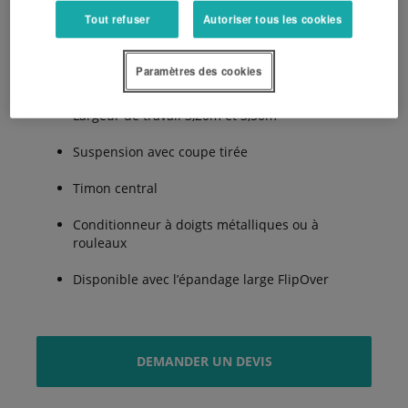
Tout refuser
Autoriser tous les cookies
Les avantages :
Paramètres des cookies
Largeur de travail 3,20m et 3,50m
Suspension avec coupe tirée
Timon central
Conditionneur à doigts métalliques ou à
rouleaux
Disponible avec l’épandage large FlipOver
DEMANDER UN DEVIS