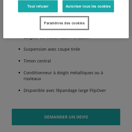
Tout refuser
Autoriser tous les cookies
Les avantages :
Paramètres des cookies
Largeur de travail 3,20m et 3,50m
Suspension avec coupe tirée
Timon central
Conditionneur à doigts métalliques ou à
rouleaux
Disponible avec l’épandage large FlipOver
DEMANDER UN DEVIS