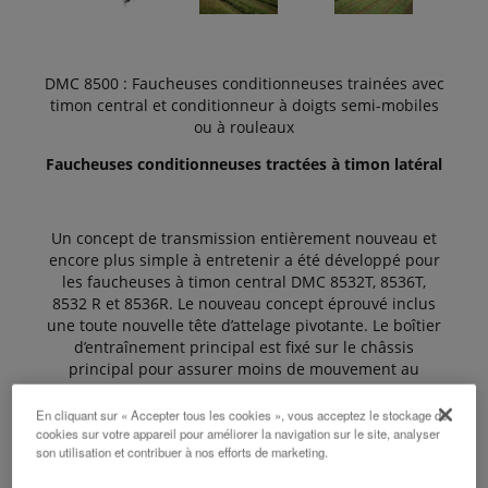
DMC 8500 : Faucheuses conditionneuses trainées avec
timon central et conditionneur à doigts semi-mobiles
ou à rouleaux
Faucheuses conditionneuses tractées à timon latéral
Un concept de transmission entièrement nouveau et
encore plus simple à entretenir a été développé pour
les faucheuses à timon central DMC 8532T, 8536T,
8532 R et 8536R. Le nouveau concept éprouvé inclus
une toute nouvelle tête d’attelage pivotante. Le boîtier
d’entraînement principal est fixé sur le châssis
principal pour assurer moins de mouvement au
travail. Le timon central permet de faucher à droite ou
à gauche du tracteur offrant une multitude
En cliquant sur « Accepter tous les cookies », vous acceptez le stockage de
d’avantage. Le timon central offre une parfaite
cookies sur votre appareil pour améliorer la navigation sur le site, analyser
son utilisation et contribuer à nos efforts de marketing.
manœuvrabilité, spécialement en fourrière.