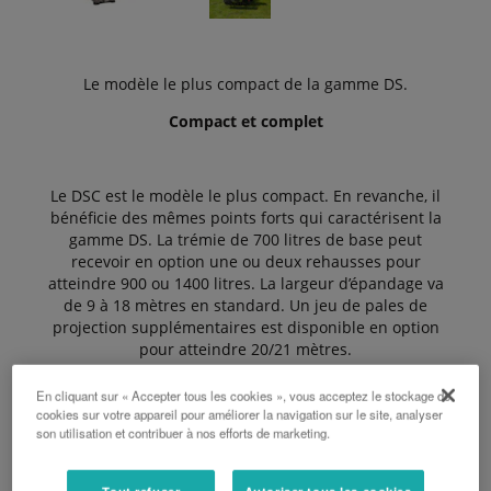
Le modèle le plus compact de la gamme DS.
Compact et complet
Le DSC est le modèle le plus compact. En revanche, il
bénéficie des mêmes points forts qui caractérisent la
gamme DS. La trémie de 700 litres de base peut
recevoir en option une ou deux rehausses pour
atteindre 900 ou 1400 litres. La largeur d’épandage va
de 9 à 18 mètres en standard. Un jeu de pales de
projection supplémentaires est disponible en option
pour atteindre 20/21 mètres.
En cliquant sur « Accepter tous les cookies », vous acceptez le stockage de
cookies sur votre appareil pour améliorer la navigation sur le site, analyser
Les Avantages :
son utilisation et contribuer à nos efforts de marketing.