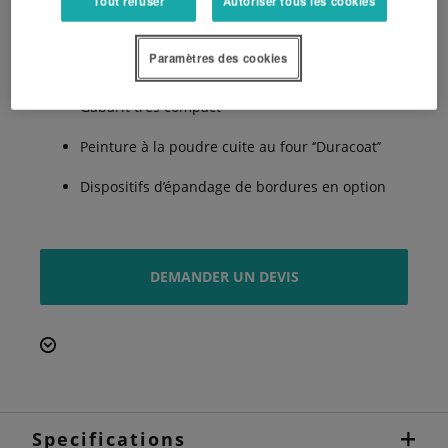
Tout refuser
Autoriser tous les cookies
Principe de distribution RotaFlow
Paramètres des cookies
Réglage simple
Gabarit très compact
Peinture à la poudre cuite au four ‘’Duracoat’’
Dispositifs d’épandage de bordures en option
DEMANDER UN DEVIS
Specifications