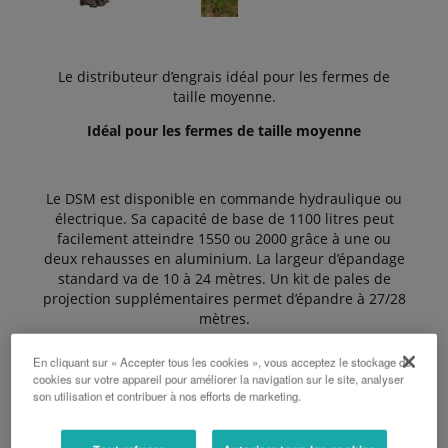
Le distributeur d’engrais idéal pour les fermes de
taille moyenne.
Idéal pour les fermes de taille moyenne
Le DSM est disponible en commande hydraulique ou
électrique. Sa capacité de base de 1100 litres peut
facilement atteindre 1550 ou 2000 grâce à une ou
deux rehausses en aluminium. La largeur d’épandage
standard va de 10 à 24 mètres. Un kit de pales de
projection supplémentaires permet d’épandre à 27/28
mètres.
En cliquant sur « Accepter tous les cookies », vous acceptez le stockage de
cookies sur votre appareil pour améliorer la navigation sur le site, analyser
Les Avantages
son utilisation et contribuer à nos efforts de marketing.