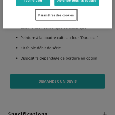
Tout refuser
Autoriser tous les cookies
Principe de distribution RotaFlow
Paramètres des cookies
Panneau de réglage FlowPilot
Commande hydraulique ou électrique
Peinture à la poudre cuite au four ‘’Duracoat’’
Kit faible débit de série
Dispositifs d’épandage de bordure en option
DEMANDER UN DEVIS
Specifications