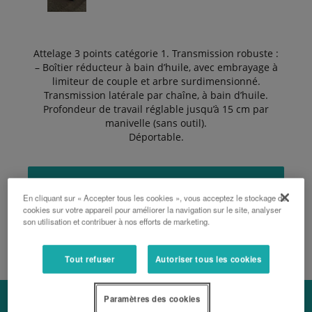
Attelage 3 points catégorie 1. Transmission robuste :
– Boîtier réducteur à bain d’huile, avec embrayage à
limiteur de couple et arbre surdimensionné.
Transmission latérale par chaîne, à bain d’huile.
Profondeur de travail réglable jusqu’à 15 cm par
manivelle (sans outil).
Déportable.
DEMANDER UN DEVIS
En cliquant sur « Accepter tous les cookies », vous acceptez le stockage de
cookies sur votre appareil pour améliorer la navigation sur le site, analyser
son utilisation et contribuer à nos efforts de marketing.
BROCHURE
Tout refuser
Autoriser tous les cookies
Paramètres des cookies