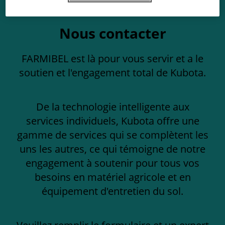
Nous contacter
FARMIBEL est là pour vous servir et a le
soutien et l'engagement total de Kubota.
De la technologie intelligente aux
services individuels, Kubota offre une
gamme de services qui se complètent les
uns les autres, ce qui témoigne de notre
engagement à soutenir pour tous vos
besoins en matériel agricole et en
équipement d'entretien du sol.