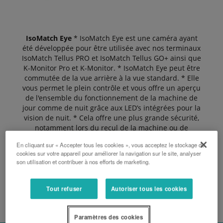
IsoMatch Eye
* IsoMatch Eye est une caméra ayant
été développée pour être utilisée avec nos terminaux
IsoMatch Tellus PRO et IsoMatch Tellus GO+ ainsi que
K-Monitor Pro et K-Monitor. * IsoMatch Eye peut être
commutée de la vue arrière à la vue standard. * Elle
vous permet le plein contrôle et vous offre un aperçu
de l'ensemble du fonctionnement de la machine de
jour comme de nuit grâce aux LED’s intégrées pour la
vision de nuit. * Cela offre une plus grande sécurité,
notamment lors du recul de la machine ou de
manœuvres autour d'obstacles.
En cliquant sur « Accepter tous les cookies », vous acceptez le stockage de
cookies sur votre appareil pour améliorer la navigation sur le site, analyser
son utilisation et contribuer à nos efforts de marketing.
DEMANDER UN DEVIS
Tout refuser
Autoriser tous les cookies
Paramètres des cookies