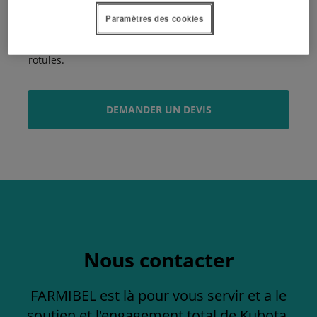
Performances hydrauliques incomparables
Paramètres des cookies
Comme la série L1, cette série L2 offre la plus grosse
capacité de relevage du marché avec 1750kg aux
rotules.
DEMANDER UN DEVIS
Nous contacter
FARMIBEL est là pour vous servir et a le
soutien et l'engagement total de Kubota.