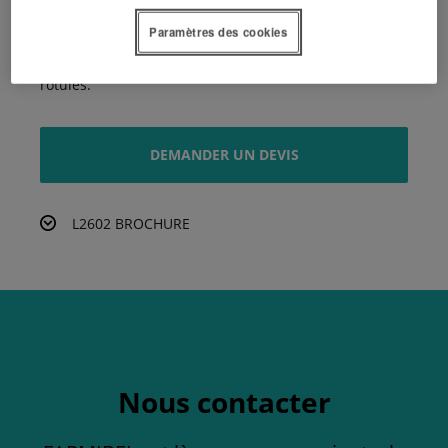
Performances hydrauliques incomparables
Paramètres des cookies
Comme la série L1, cette série L2 offre la plus grosse
capacité de relevage du marché avec 1750kg aux
rotules.
DEMANDER UN DEVIS
L2602 BROCHURE
Nous contacter