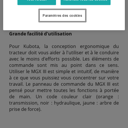
option et montés sur le toit de la cabine
transforment la nuit en jour.
Paramètres des cookies
Grande facilité d'utilisation
Pour Kubota, la conception ergonomique du
tracteur doit vous aider à l'utiliser et à le conduire
avec le moins d'efforts possible. Les éléments de
commande sont mis au point dans ce sens.
Utiliser le MGX III est simple et intuitif, de manière
à ce que vous puissiez vous concentrer sur votre
travail. Le panneau de commande du MGX III est
pensé pour mettre toutes les fonctions à portée
de main. Un code couleur clair (orange :
transmission, noir : hydraulique, jaune : arbre de
prise de force).