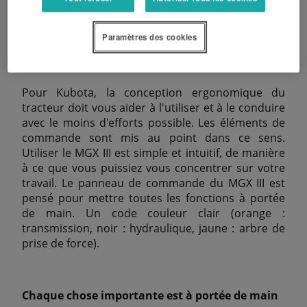
transforment la nuit en jour.
Paramètres des cookies
Grande facilité d'utilisation
Pour Kubota, la conception ergonomique du
tracteur doit vous aider à l'utiliser et à le conduire
avec le moins d'efforts possible. Les éléments de
commande sont mis au point dans ce sens.
Utiliser le MGX III est simple et intuitif, de manière
à ce que vous puissiez vous concentrer sur votre
travail. Le panneau de commande du MGX III est
pensé pour mettre toutes les fonctions à portée
de main. Un code couleur clair (orange :
transmission, noir : hydraulique, jaune : arbre de
prise de force).
Chaque chose importante est à portée de main