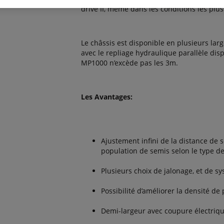
drive II, même dans les conditions les plus d
Le châssis est disponible en plusieurs lar
avec le repliage hydraulique parallèle dis
MP1000 n’excède pas les 3m.
Les Avantages:
Ajustement infini de la distance de 
population de semis selon le type d
Plusieurs choix de jalonage, et de s
Possibilité d’améliorer la densité de
Demi-largeur avec coupure électriq