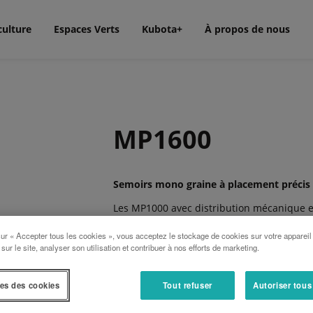
culture
Espaces Verts
Kubota+
À propos de nous
MP1600
Semoirs mono graine à placement précis
Les MP1000 avec distribution mécanique et
drive II), sont tous deux conçus pour un se
chicorée,… Avec le MP1000 la vitesse péri
sur « Accepter tous les cookies », vous acceptez le stockage de cookies sur votre appareil
 sur le site, analyser son utilisation et contribuer à nos efforts de marketing.
d’avancement de la machine, donc la vitesse
défauts de semis (trou, doubloon)
es des cookies
Tout refuser
Autoriser tous
Le parallélogramme garantit une précisio