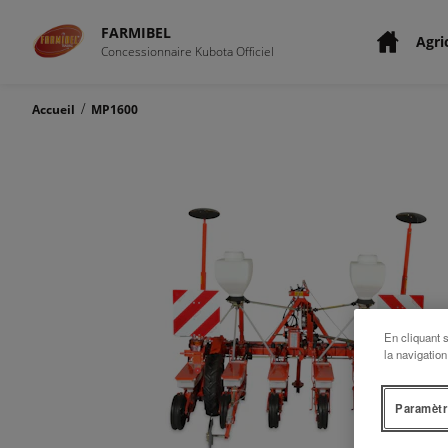
FARMIBEL
Agri
Concessionnaire Kubota Officiel
/
Accueil
MP1600
En cliquant 
la navigation
Paramètr