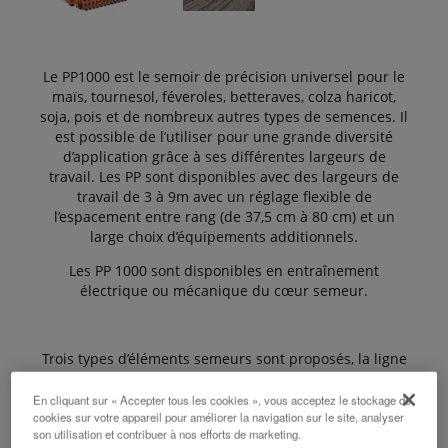
Le PP1000 est le semoir de précision universel pour le
maïs, tournesol, féveroles, betteraves, colza haricot,
soja, pois et de nombreux autres types de semences. Il
est possible de l’utiliser pour une grande diversité
d’application grâce à ses différentes largeurs de
travail. Les PP sont disponibles avec des largeurs de
travail de 3 à 9m avec un réglage flexible de
l’espacement entre rang (de 37,5 cm à 80 cm) et un
large choix d’équipements additionnels.
Les PP 1000 sont disponibles en entraînement
électrique ou mécanique du cœur semeur.
Trois types d’éléments semeurs sont proposés, la ligne
soc, la ligne tandem et l’élément semeur HD II.
En cliquant sur « Accepter tous les cookies », vous acceptez le stockage de
cookies sur votre appareil pour améliorer la navigation sur le site, analyser
son utilisation et contribuer à nos efforts de marketing.
Le PP 1000 peut être équipé d’une trémie frontale ou