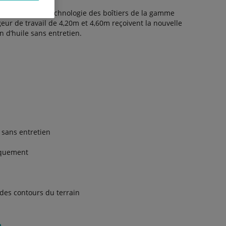
ourvus de la technologie des boîtiers de la gamme
eur de travail de 4,20m et 4,60m reçoivent la nouvelle
n d’huile sans entretien.
 sans entretien
iquement
 des contours du terrain