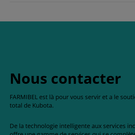
Nous contacter
FARMIBEL est là pour vous servir et a le sout
total de Kubota.
De la technologie intelligente aux services in
offre une gamme de services qui se complèten