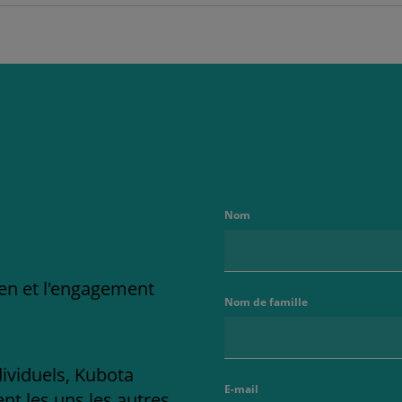
Nom
ien et l'engagement
Nom de famille
dividuels, Kubota
E-mail
t les uns les autres,