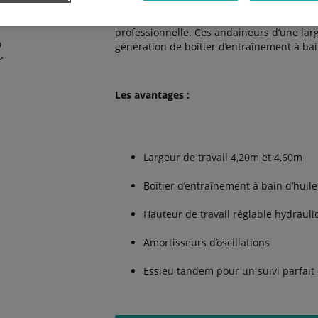
Les nouveaux andaineurs monorotor sont p
professionnelle. Ces andaineurs d’une larg
génération de boîtier d’entraînement à bai
Les avantages :
Largeur de travail 4,20m et 4,60m
Boîtier d’entraînement à bain d’huile
Hauteur de travail réglable hydraul
Amortisseurs d’oscillations
Essieu tandem pour un suivi parfait