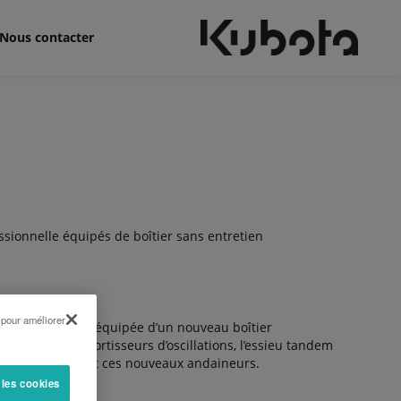
Nous contacter
ionnelle équipés de boîtier sans entretien
 pour améliorer
otor Kubota est équipée d’un nouveau boîtier
els que les amortisseurs d’oscillations, l’essieu tandem
draulique équipent ces nouveaux andaineurs.
 les cookies