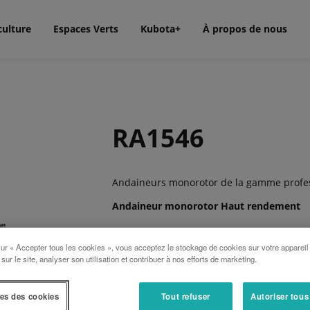
culture
Espaces Verts
Kubota+
À propos de nous
RA1546
Andaineurs monorotor de la gamme profess
Andaineur monorotor Haut rendement
sur « Accepter tous les cookies », vous acceptez le stockage de cookies sur votre appareil
La nouvelle génération d’andaineur monor
 sur le site, analyser son utilisation et contribuer à nos efforts de marketing.
d’entraînement. Les arguments principaux t
et le réglage de la hauteur de travail hy
es des cookies
Tout refuser
Autoriser tous