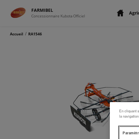
FARMIBEL
Agri
Concessionnaire Kubota Officiel
/
Accueil
RA1546
En cliquant 
la navigation
Paramètr