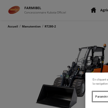
FARMIBEL
Agri
Concessionnaire Kubota Officiel
/
/
Accueil
Manutention
RT280-2
En cliquant 
la navigation
Paramètr