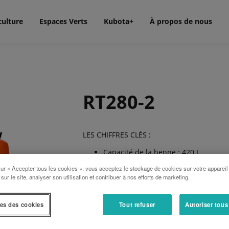
culture
Espaces Verts
Kubota+
À propos de nous
RT280-2
LES CHIFFRES CLÉS :
Capacité de la benne : 420 L
sur « Accepter tous les cookies », vous acceptez le stockage de cookies sur votre appareil
Puissance moteur : 50 ch
 sur le site, analyser son utilisation et contribuer à nos efforts de marketing.
Charge basculement châssis articulé
Hauteur max au niveau des axes : 
es des cookies
Tout refuser
Autoriser tous