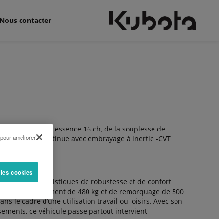
Nous contacter
d’une motorisation essence 16 ch, de la souplesse de
 pour améliorer
sion variation continue avec embrayage à inertie -CVT
ité du véhicule.
 les cookies
oup de caractéristiques de robustesse et de confort
pacité de chargement de 480 kg et de remorquage de 500
ns le cadre d’une utilisation travail ou loisirs. Avec son
ssements, ce véhicule passe partout intervient