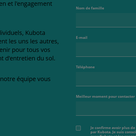
ien et l'engagement
Nom de famille
dividuels, Kubota
E-mail
t les uns les autres,
enir pour tous vos
 d'entretien du sol.
Téléphone
e notre équipe vous
Meilleur moment pour contacter
Je confirme avoir plus de
par Kubota. Je suis cons