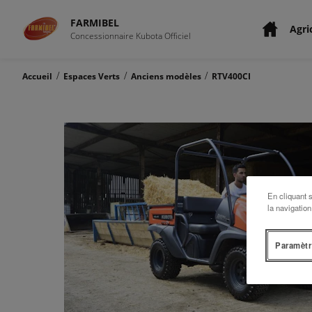
FARMIBEL
Agri
Concessionnaire Kubota Officiel
/
/
/
Accueil
Espaces Verts
Anciens modèles
RTV400CI
En cliquant 
la navigation
Paramètr