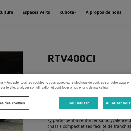
culture
Espaces Verts
Kubota+
À propos de nous
RTV400CI
Ce petit utilitaire très robuste bénéficie 
sur « Accepter tous les cookies », vous acceptez le stockage de cookies sur votre appareil
l’injection électronique et d’une transmis
 sur le site, analyser son utilisation et contribuer à nos efforts de marketing.
Plus qui assurent la nervosité et la réactiv
es des cookies
Tout refuser
Autoriser tous
Ce véhicule utilitaire 4RM emprunte beauc
appréciées chez ses grands frères. Sa ca
kg participent à renforcer sa polyvalence da
châssis compact et ses facilité de franchi