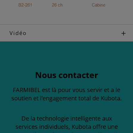
Vidéo
Nous contacter
FARMIBEL est là pour vous servir et a le
soutien et l'engagement total de Kubota.
De la technologie intelligente aux
services individuels, Kubota offre une