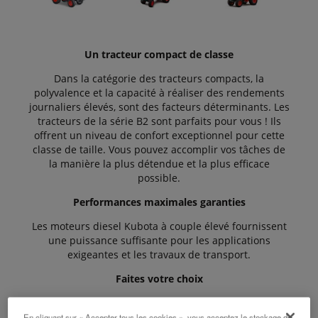
Un tracteur compact de classe
Dans la catégorie des tracteurs compacts, la
polyvalence et la capacité à réaliser des rendements
journaliers élevés, sont des facteurs déterminants. Les
tracteurs de la série B2 sont parfaits pour vous ! Ils
offrent un niveau de confort exceptionnel pour cette
classe de taille. Vous pouvez accomplir vos tâches de
la manière la plus détendue et la plus efficace
possible.
Performances maximales garanties
Les moteurs diesel Kubota à couple élevé fournissent
une puissance suffisante pour les applications
exigeantes et les travaux de transport.
Faites votre choix
La série B2 offre le choix entre un réducteur
mécanique et un réducteur HST facile à utiliser.
En cliquant sur « Accepter tous les cookies », vous acceptez le stockage de