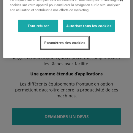
cookies sur votre appareil pour améliorer la navigation sur le site, analyser
Un travail concentré
son utilisation et contribuer à nos efforts de marketing.
La cabine confortable de la B2 permet d’exploiter
pleinement et à tout moment le potentiel de
Tout refuser
Autoriser tous les cookies
performance exceptionnel de la machine.
Des performances impressionnantes
Paramètres des cookies
Grâce à un système hydraulique puissant et à un
large éventail d’options, vous pouvez accomplir toutes
les tâches avec facilité.
Une gamme étendue d’applications
Les différents équipements frontaux en option
permettent d’accroitre encore la productivité de ces
machines.
DEMANDER UN DEVIS