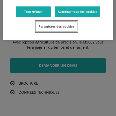
Manœuvrabilité exceptionnelle
Tout refuser
Autoriser tous les cookies
Grâce à son essieu avant à engrenage conique et à sa
grande garde au sol, le M5002 est extrêmement
manœuvrable.
Paramètres des cookies
Impressionnante précision
Avec l’option agriculture de précision, le M5002 vous
fera gagner du temps et de l’argent.
DEMANDER UN DEVIS
BROCHURE
DONNÉES TECHNIQUES