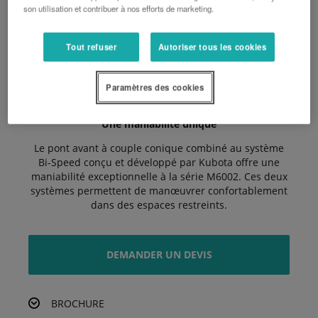
performance quel que soit le régime du tracteur.
son utilisation et contribuer à nos efforts de marketing.
Confort et espace
Tout refuser
Autoriser tous les cookies
La cabine du M6002 offre beaucoup d'espace avec une
très bonne accessibilité, ainsi qu'un niveau de confort
élevé grâce à une nouvelle disposition des
Paramètres des cookies
commandes parfaitement ergonomique.
Une maniabilité unique
Le pont avant à couple conique combiné au système
Bi-Speed conçu et développé par Kubota offre une
maniabilité exceptionnelle à la série M6002. Ces deux
systèmes permettent de manœuvrer confortablement
dans des espaces restreints.
DEMANDER UN DEVIS
BROCHURE