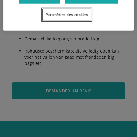
Compact en modern uiterlijk met het gewicht
dicht op de trekker
Paramètres des cookies
Grote tankinhoud van 1050 liter
Gemakkelijke toegang via brede trap
Robuuste beschermkap, die volledig open kan
voor het vullen van zaad met frontlader, big
bags etc
DEMANDER UN DEVIS