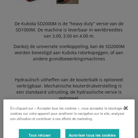
De Kubota SD2000M is de “heavy duty” versie van de
SD1000M. De machine is leverbaar in werkbreedtes
van 3.00, 3.50 en 4.00 m.
Dankzij de universele snelkoppeling, kan de SD2000M
worden bevestigd aan Kubota rotorkopeggen, of aan
andere grondbewerkingsmachines
Hydraulisch uitheffen van de kouterbalk is optioneel
verkrijgbaar. Mechanische kouterdrukverstelling is
een standaard uitrusting, de hydraulische versie is
optioneel.
En cliquant sur « Accepter tous les cookies », vous acceptez le stockage de
cookies sur votre appareil pour améliorer la navigation sur le site, analyser
son utilisation et contribuer à nos efforts de marketing.
De Voordelen:
Tout refuser
Autoriser tous les cookies