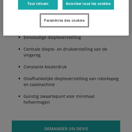
Tout refuser
Autoriser tous les cookies
Toegankelijke zijdelings geplaatste ELDOS
Paramètres des cookies
doseerunit
Eenvoudige diepteverstelling
Centrale diepte- en drukverstelling van de
vingereg
Constante kouterdruk
Onafhankelijke diepteverstelling van rotorkopeg
en zaaimachine
Gunstig zwaartepunt voor minimaal
hefvermogen
DEMANDER UN DEVIS