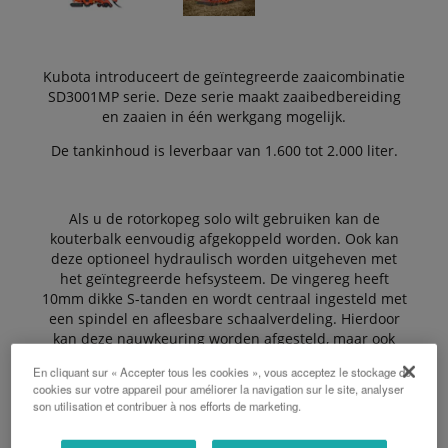
Kubota introduceert de geïntegreerde zaaicombinatie
SD3001MP serie. Deze serie maakt zaaibedbereiding
en zaaien in één werkgang mogelijk.
De tankinhoud is leverbaar van 1.600 tot 2.000 liter.
Als u de rotorkopeg solo wilt gebruiken kan de
kouterbalk eenvoudig afgekoppeld worden. Ook kan
deze optioneel hydraulisch worden uitgeheven met
het geïntegreerde hefsysteem. De vingereg heeft
10mm dikke S-tanden en wordt centraal ingesteld met
een spindel en afleesbare schaalverdeling. Hierdoor
kan deze nauwkeuring worden afgesteld, maar ook
geheel opgetild worden.
En cliquant sur « Accepter tous les cookies », vous acceptez le stockage de
cookies sur votre appareil pour améliorer la navigation sur le site, analyser
son utilisation et contribuer à nos efforts de marketing.
Voordelen: