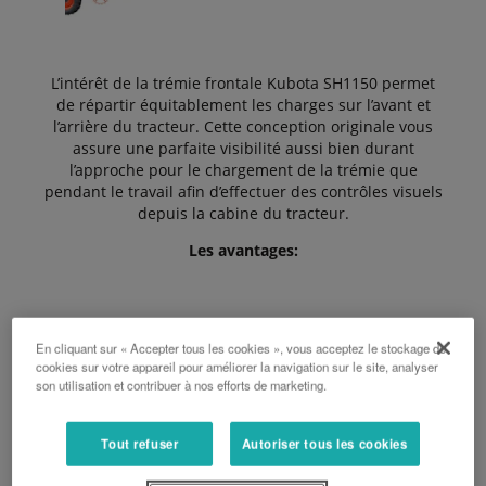
L’intérêt de la trémie frontale Kubota SH1150 permet
de répartir équitablement les charges sur l’avant et
l’arrière du tracteur. Cette conception originale vous
assure une parfaite visibilité aussi bien durant
l’approche pour le chargement de la trémie que
pendant le travail afin d’effectuer des contrôles visuels
depuis la cabine du tracteur.
Les avantages:
Meilleure répartition des charges
En cliquant sur « Accepter tous les cookies », vous acceptez le stockage de
cookies sur votre appareil pour améliorer la navigation sur le site, analyser
son utilisation et contribuer à nos efforts de marketing.
Facilite les manœuvres et la sécurité
Bonne vue d’ensemble sur l’arrière
Tout refuser
Autoriser tous les cookies
Peut être utilisée en combinaison avec un