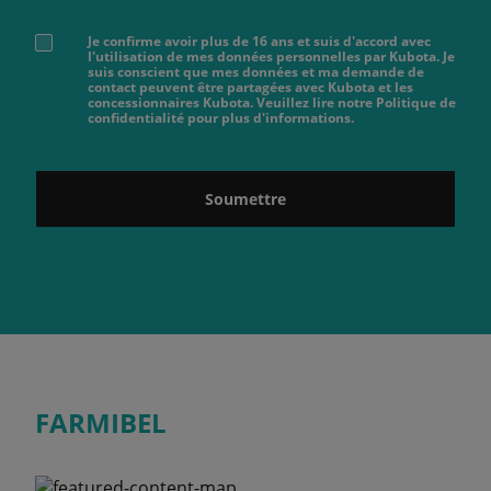
Je confirme avoir plus de 16 ans et suis d'accord avec
l'utilisation de mes données personnelles par Kubota. Je
suis conscient que mes données et ma demande de
contact peuvent être partagées avec Kubota et les
concessionnaires Kubota. Veuillez lire notre Politique de
confidentialité pour plus d'informations.
Soumettre
FARMIBEL