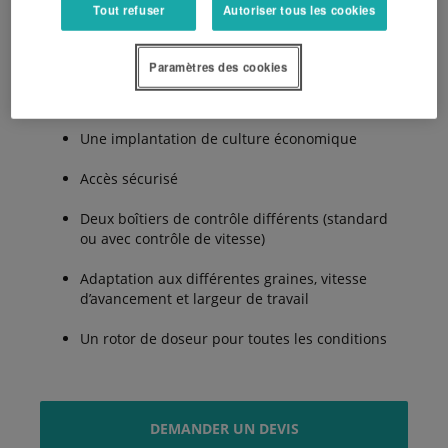
Tout refuser
Autoriser tous les cookies
Précision et travail à haut rendement
Paramètres des cookies
Le dosage peut être ajusté directement depuis
le poste de conduite, même pendant le semis
Une implantation de culture économique
Accès sécurisé
Deux boîtiers de contrôle différents (standard
ou avec contrôle de vitesse)
Adaptation aux différentes graines, vitesse
d’avancement et largeur de travail
Un rotor de doseur pour toutes les conditions
DEMANDER UN DEVIS