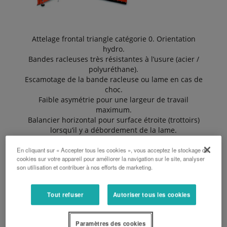
Attelage frontal triangle catégorie 0. Orientation
hydro.
Bandes racleuses très résistantes à l’usure (acier /
polyuréthane).
Escamotage de la bande racleuse ou lame en cas de
choc.
Faible asymétrie pour une largeur de travail
maximum.
Balancier horizontal pour surface étroite (trottoirs)
lorsqu’il y a débordement de la lame.
Sécurité hydro de butée en option.
En cliquant sur « Accepter tous les cookies », vous acceptez le stockage de
cookies sur votre appareil pour améliorer la navigation sur le site, analyser
son utilisation et contribuer à nos efforts de marketing.
DEMANDER UN DEVIS
Tout refuser
Autoriser tous les cookies
BROCHURE
Paramètres des cookies