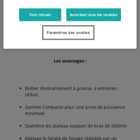
La TE8080 est équipée de l’entraînement à doigts
Tout refuser
Autoriser tous les cookies
Hexalink , un système simple et efficace qui permet à
ces rotors de tourner dans une position jusqu’à 180°
Paramètres des cookies
pour une hauteur réduite pendant le transport et une
largeur passant de 3.15 à 2.9 m.
Les avantages :
Boîtier d’entraînement à graisse, à entretien
réduit
Gamme Compacte pour une prise de puissance
minimale
Diamètre du plateau support de bras de 500mm
Réglage le l’angle de fanage réglable par un