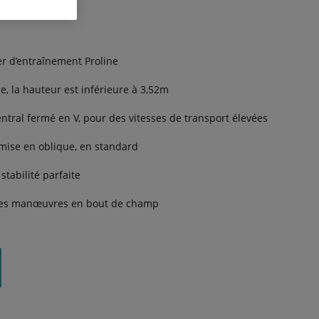
er d’entraînement Proline
, la hauteur est inférieure à 3,52m
ntral fermé en V, pour des vitesses de transport élevées
mise en oblique, en standard
stabilité parfaite
r les manœuvres en bout de champ