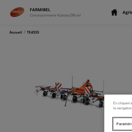
FARMIBEL
Agri
Concessionnaire Kubota Officiel
/
Accueil
TE4555
En cliquant 
la navigation
Paramètr