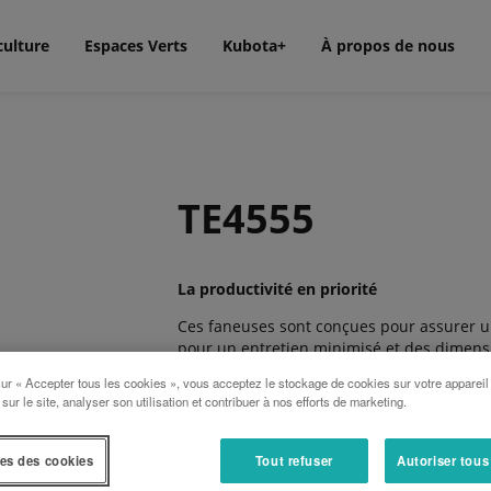
culture
Espaces Verts
Kubota+
À propos de nous
TE4555
La productivité en priorité
Ces faneuses sont conçues pour assurer un 
pour un entretien minimisé et des dimensio
robuste entièrement fermée et d’un solide 
sur « Accepter tous les cookies », vous acceptez le stockage de cookies sur votre appareil
parfaitement aux besoins des agriculteurs 
 sur le site, analyser son utilisation et contribuer à nos efforts de marketing.
efficace et polyvalente.
es des cookies
Tout refuser
Autoriser tous
Les avantages: