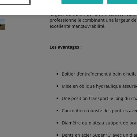
Kubota TE10514C – Un rendement exception
largeur de travail de 13,50m caractérisent
professionnelle combinant une largeur de 
excellente manœuvrabilité.
Les avantages :
Boîtier d’entraînement à bain d’huile
Mise en oblique hydraulique assurée
Une position transport le long du châ
Conception robuste des poutres avec
Diamètre du plateau support de br
Dents en acier Super ‘’C’’ avec un d