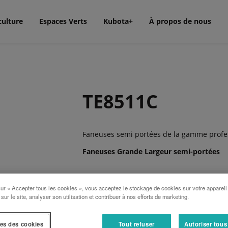
culture
Espaces Verts
Kubota+
À propos de nous
TE8511C
Faneuses semi portées de la gamme profes
Faneuses Grande Largeur semi-portées
Kubota TE 8511C offre un rendement inégal
sur « Accepter tous les cookies », vous acceptez le stockage de cookies sur votre appareil
Vous avez uniquement besoin d’un simple 
 sur le site, analyser son utilisation et contribuer à nos efforts de marketing.
8 rotors avec chacun 7 bras pouvant repr
es des cookies
Tout refuser
Autoriser tous