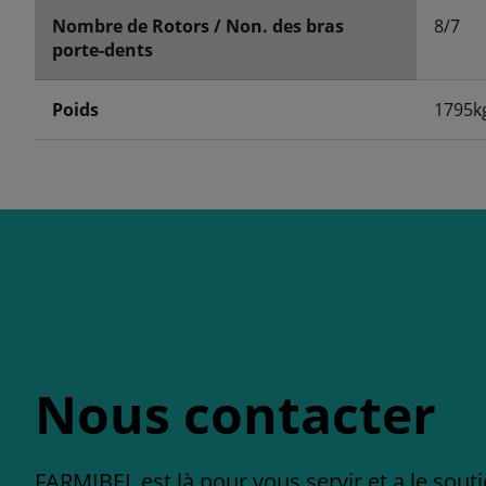
Nombre de Rotors / Non. des bras
8/7
porte-dents
Poids
1795k
Nous contacter
FARMIBEL est là pour vous servir et a le sout