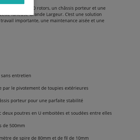
nel avec ces 10 rotors, un châssis porteur et une
 cette faneuse Grande Largeur. C’est une solution
travail importante, une maintenance aisée et une
 sans entretien
 par le pivotement de toupies extérieures
ssis porteur pour une parfaite stabilité
 deux poutres en U emboitées et soudées entre elles
as de 500mm
iamètre de spire de 80mm et de fil de 10mm