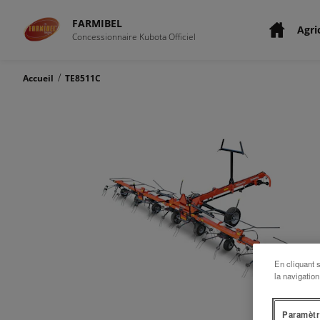
FARMIBEL
Agri
Concessionnaire Kubota Officiel
/
Accueil
TE8511C
En cliquant 
la navigation
Paramètr