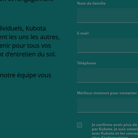
Nom de famille
dividuels, Kubota
E-mail
t les uns les autres,
enir pour tous vos
 d'entretien du sol.
Téléphone
e notre équipe vous
Meilleur moment pour contacter
Je confirme avoir plus de
par Kubota. Je suis cons
avec Kubota et les conces
plus d'informations.