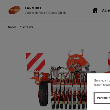
FARMIBEL
Agri
Concessionnaire Kubota Officiel
/
Accueil
VP1350
En cliquant 
la navigation
Paramètr