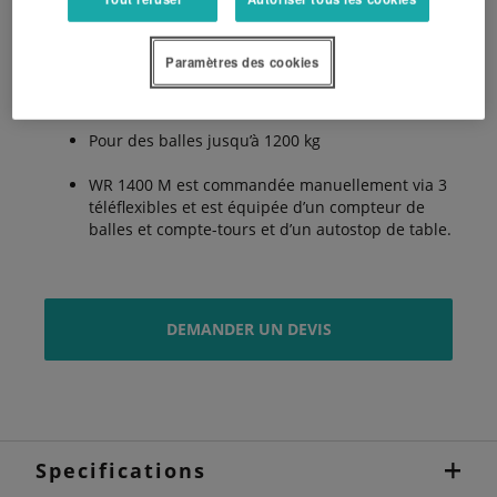
Bras de chargement latéral
Paramètres des cookies
Accrochage et coupe automatique du film
Pour des balles jusqu’à 1200 kg
WR 1400 M est commandée manuellement via 3
téléflexibles et est équipée d’un compteur de
balles et compte-tours et d’un autostop de table.
DEMANDER UN DEVIS
Specifications