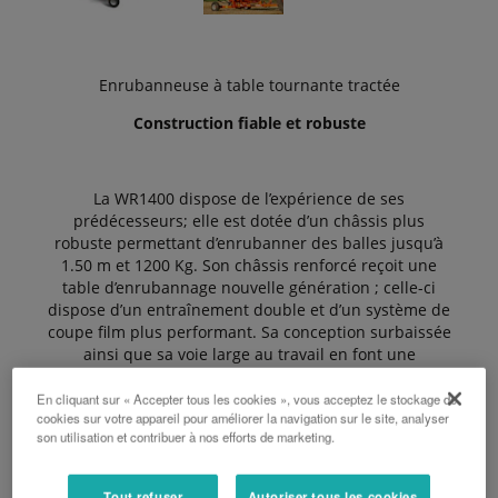
Enrubanneuse à table tournante tractée
Construction fiable et robuste
La WR1400 dispose de l’expérience de ses
prédécesseurs; elle est dotée d’un châssis plus
robuste permettant d’enrubanner des balles jusqu’à
1.50 m et 1200 Kg. Son châssis renforcé reçoit une
table d’enrubannage nouvelle génération ; celle-ci
dispose d’un entraînement double et d’un système de
coupe film plus performant. Sa conception surbaissée
ainsi que sa voie large au travail en font une
enfilmeuse redoutable en devers.
En cliquant sur « Accepter tous les cookies », vous acceptez le stockage de
cookies sur votre appareil pour améliorer la navigation sur le site, analyser
son utilisation et contribuer à nos efforts de marketing.
Les avantages :
Tout refuser
Autoriser tous les cookies