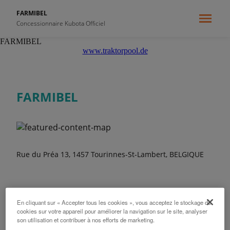
FARMIBEL
Concessionnaire Kubota Officiel
FARMIBEL
www.traktorpool.de
FARMIBEL
Rue du Préa 13, 1457 Tourinnes-St-Lambert, BELGIQUE
En cliquant sur « Accepter tous les cookies », vous acceptez le stockage de
cookies sur votre appareil pour améliorer la navigation sur le site, analyser
Heures d'ouverture
son utilisation et contribuer à nos efforts de marketing.
Lundi
08:00 - 17:00